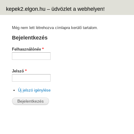
Ug
kepek2.elgon.hu – üdvözlet a webhelyen!
ta
Még nem lett létrehozva címlapra kerülő tartalom.
Bejelentkezés
Felhasználónév
*
Jelszó
*
Új jelszó igénylése